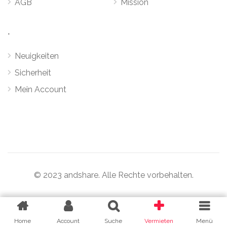
AGB
Mission
.
Neuigkeiten
Sicherheit
Mein Account
© 2023 andshare. Alle Rechte vorbehalten.
Home
Home
Account
Account
Suche
Suche
Vermieten
Vermieten
Menü
Menü